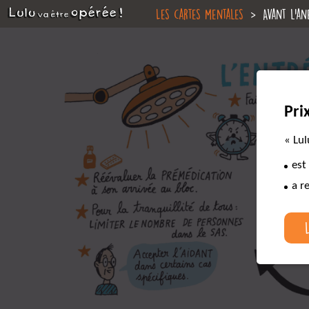
Les cartes mentales
Avant l’an
Pri
« Lul
est
a r