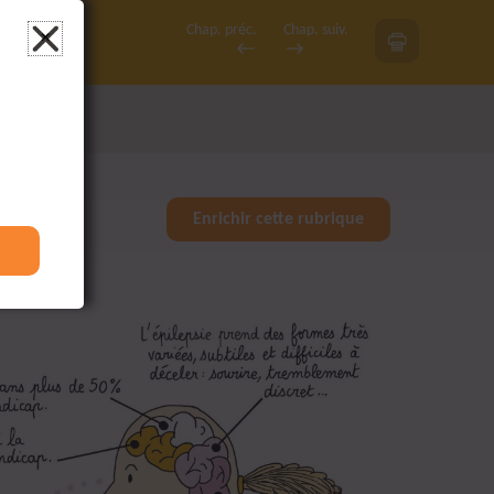
Chap.
préc.
Chap.
suiv.
×
Enrichir cette rubrique