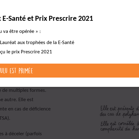
chez Lulu
x E-Santé et Prix Prescrire 2021
u va être opérée » :
Cartes mentales
Pour aller plus loin
 Lauréat aux trophées de la E-Santé
eçu le prix Prescrire 2021
Lulu est primée
de
polyhandicap
, il est
te de multiples formes.
e autre. Elle est
nte en cas de déficience
TSA).
es à déceler (parfois