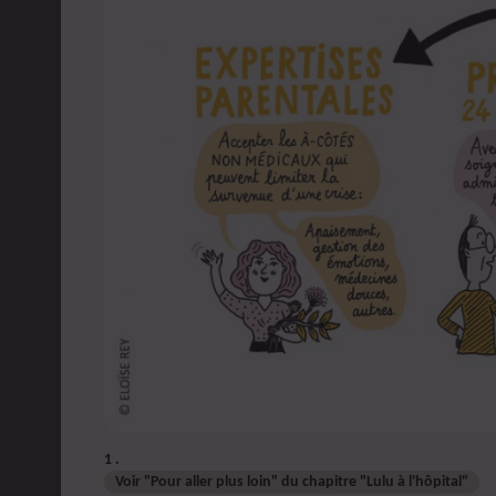
1
Voir "Pour aller plus loin" du chapitre "Lulu à l'hôpital"