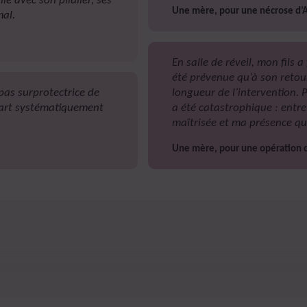
le avec son pilulier, ses
Une mère, pour une nécrose d
mal.
En salle de réveil, mon fils a
été prévenue qu’à son retou
pas surprotectrice de
longueur de l’intervention. P
 part systématiquement
a été catastrophique : entre
maîtrisée et ma présence qu’
Une mère, pour une opération d