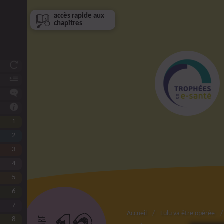
accès rapide aux
chapitres
Et si vous étiez ?
Avant-propos
De qui et de quoi parle-t-on ?
Comment utiliser ce livre ?
1
Connaître Lulu
2
L’équipe de choc autour de Lulu
3
L’aidant, un collaborateur essentiel
4
Expliquer à Lulu et à son aidant
5
Faire circuler les infos
6
Eviter l’attente
7
Lulu à l’hôpital
Accueil
Lulu va être opérée
8
Les urgences