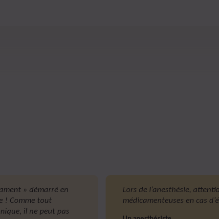
cament » démarré en
Lors de l’anesthésie, attenti
ale ! Comme tout
médicamenteuses en cas d’ép
ique, il ne peut pas