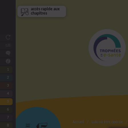
accès rapide aux
chapitres
Et si vous étiez ?
Avant-propos
De qui et de quoi parle-t-on ?
Comment utiliser ce livre ?
1
Connaître Lulu
2
L’équipe de choc autour de Lulu
3
L’aidant, un collaborateur essentiel
4
Expliquer à Lulu et à son aidant
5
Faire circuler les infos
6
Eviter l’attente
7
Lulu à l’hôpital
Accueil
Lulu va être opérée
8
Les urgences