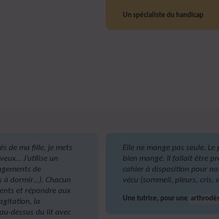
Un spécialiste du handicap
s de ma fille, je mets
Elle ne mange pas seule. Le p
veux… J’utilise un
bien mangé. Il fallait être pr
angements de
cahier à disposition pour note
és à dormir…). Chacun
vécu (sommeil, pleurs, cris, vi
dents et répondre aux
Une tutrice, pour une
arthrodè
agitation, la
au-dessus du lit avec