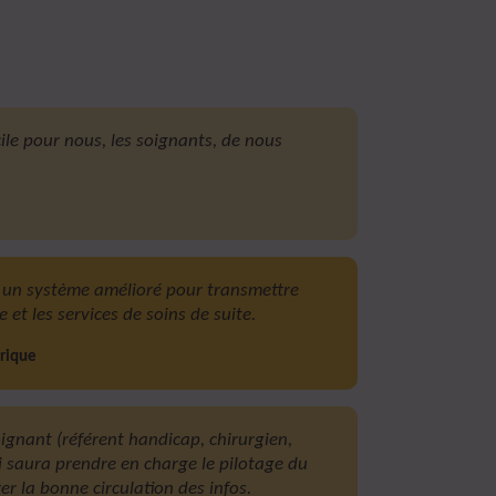
icile pour nous, les soignants, de nous
te un système amélioré pour transmettre
e et les services de soins de suite.
rique
soignant (référent handicap, chirurgien,
i saura prendre en charge le pilotage du
er la bonne circulation des infos.