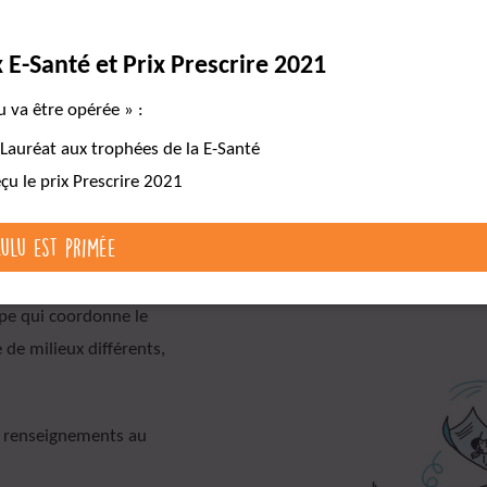
ler les infos
x E-Santé et Prix Prescrire 2021
u va être opérée » :
Cartes mentales
Pour aller plus loin
 Lauréat aux trophées de la E-Santé
eçu le prix Prescrire 2021
Lulu est primée
ssement médico-social,
ipe qui coordonne le
 de milieux différents,
s renseignements au