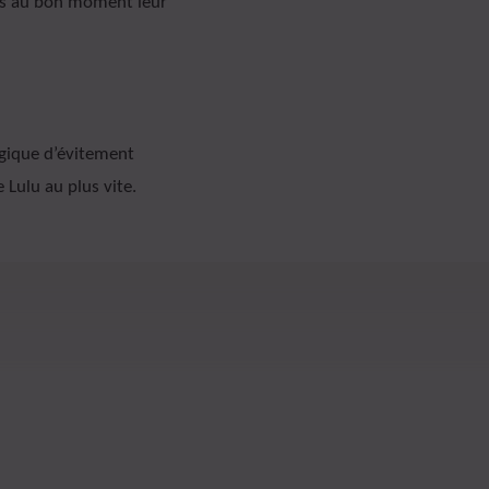
fos au bon moment leur
ogique d’évitement
e Lulu au plus vite.