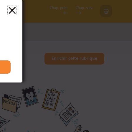
Chap.
préc.
Chap.
suiv.
×
Enrichir cette rubrique