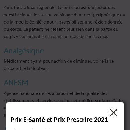
Anesthésie loco-régionale. Le principe est d’injecter des
anesthésiques locaux au voisinage d’un nerf périphérique ou
de la moelle épinière pour insensibiliser une région donnée
du corps. Le patient ne ressent plus rien dans la partie du
corps visée mais il reste dans un état de conscience.
Analgésique
Médicament ayant pour action de diminuer, voire faire
disparaitre la douleur.
ANESM
Agence nationale de l’évaluation et de la qualité des
établissements et services sociaux et médico-sociaux. Cette
agence a fermé en 2018 pour rejoindre la HAS (Haute
×
autorité de santé).
Prix E-Santé et Prix Prescrire 2021
Antalgique