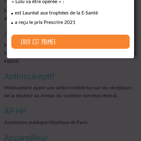
« Lulu va être opérée » :
Médicament ayant pour action de diminuer voir faire
est Lauréat aux trophées de la E-Santé
disparaitre la douleur.
a reçu le prix Prescrire 2021
Antihyperalgésique
Lulu est primée
Médicament agissant sur des récepteurs très spécifiques de
la douleur au niveau du système nerveux central (récepteurs
kappa).
Antinociceptif
Médicament ayant une action inhibitrice sur les récepteurs
de la douleur au niveau du système nerveux central.
AP-HP
Assistance publique-Hôpitaux de Paris.
Appareilleur