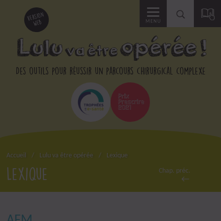
Accéder
version
web
MENU
à
la
Des outils pour réussir un parcours chirurgical complexe
recherche
Accueil
Lulu va être opérée
Lexique
Lexique
Chap. préc.
AFM