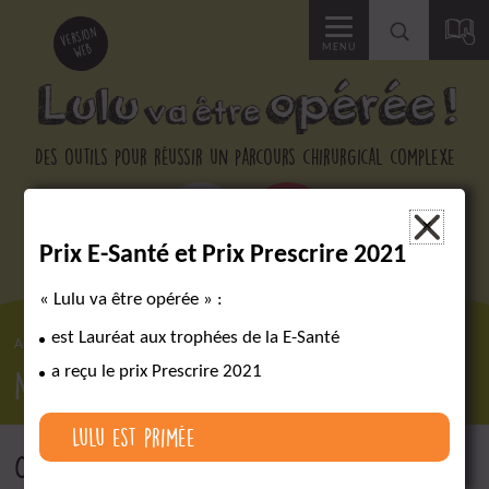
Accéder
version
web
MENU
à
la
Des outils pour réussir un parcours chirurgical complexe
recherche
×
Prix E-Santé et Prix Prescrire 2021
« Lulu va être opérée » :
est Lauréat aux trophées de la E-Santé
Accueil
Nos partenaires
Nos partenaires
a reçu le prix Prescrire 2021
Lulu est primée
Cet ouvrage a été réalisé avec le soutien