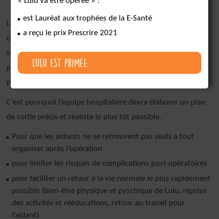
« Lulu va être opérée » :
est Lauréat aux trophées de la E-Santé
La phase de sortie de l’hôpital est souvent délicate, avec les
a reçu le prix Prescrire 2021
changements et les adaptations du quotidien auxquels
seront confrontés la famille et les professionnels qui
Lulu est primée
prendront le relais. Pour y faire face, ils devront être en
possession de toutes les informations utiles.
C’est pourquoi l’équipe hospitalière devra élaborer un plan
de sortie précis et réaliste le plus tôt possible.
Pour que les aidants ne se retrouvent pas seuls à tout
organiser après l’opération
pour limiter les risques de complications post-opératoires
pour faciliter un retour à la vie normale le plus rapidement
possible (bien-être physique et pyschique de Lulu, reprise
des activités et rééducations, retour au travail pour
l’aidant).