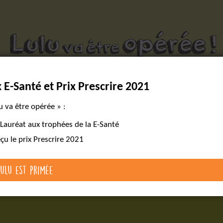
Des outils pour réussir un parcours chirurgical complexe
x E-Santé et Prix Prescrire 2021
version
Lire le livre
Les cartes mentales
web
u va être opérée » :
 Lauréat aux trophées de la E-Santé
eçu le prix Prescrire 2021
Lulu est primée