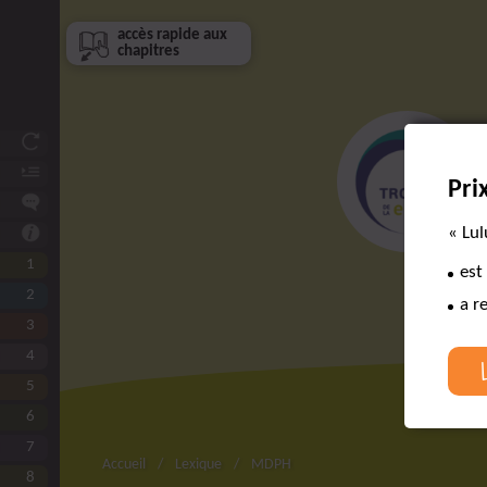
accès rapide aux
chapitres
Et si vous étiez ?
Avant-propos
Pri
De qui et de quoi parle-t-on ?
« Lul
Comment utiliser ce livre ?
1
Connaître Lulu
est
2
L’équipe de choc autour de Lulu
a r
3
L’aidant, un collaborateur essentiel
4
Expliquer à Lulu et à son aidant
5
Faire circuler les infos
6
Eviter l’attente
7
Lulu à l’hôpital
Accueil
Lexique
MDPH
8
Les urgences