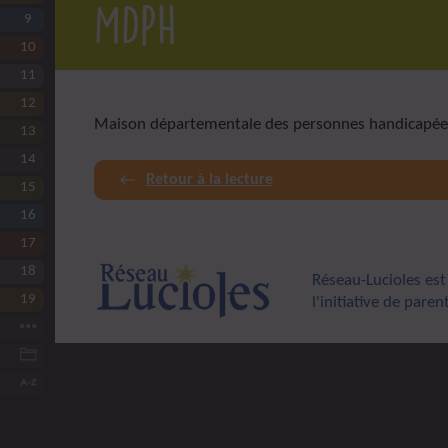
MDPH
9
L’anesthésie de Lulu
10
La douleur chez Lulu
11
Les comportements-problèmes
12
L’épilepsie chez Lulu
Maison départementale des personnes handicapée
13
Eviter le surhandicap
14
L’appareillage et les aides techniques
Retour à la lecture
15
La sortie et les soins après l’hôpital
16
Vers plus d’accessibilité
17
Le partenariat établissement-hôpital
18
Former les professionnels
Réseau-Lucioles est
19
Questions éthiques et juridiques
l'initiative de pare
Conclusion… introductive
Ressources d’ordre général
Lexique