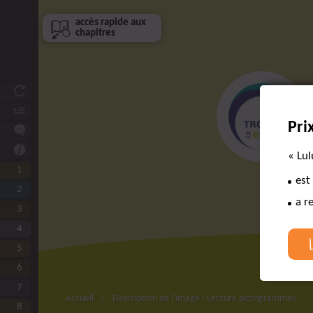
accès rapide aux
chapitres
Et si vous étiez ?
Avant-propos
Pri
De qui et de quoi parle-t-on ?
Comment utiliser ce livre ?
« Lul
1
Connaître Lulu
est
2
L’équipe de choc autour de Lulu
a r
3
L’aidant, un collaborateur essentiel
4
Expliquer à Lulu et à son aidant
5
Faire circuler les infos
6
Eviter l’attente
7
Lulu à l’hôpital
Accueil
Description de l'image : Lecture pictogrammes
8
Les urgences