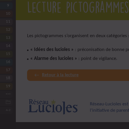
Lecture pictogrammes
9
L’anesthésie de Lulu
10
La douleur chez Lulu
11
Les comportements-problèmes
12
L’épilepsie chez Lulu
Les pictogrammes s’organisent en deux catégories 
13
Eviter le surhandicap
14
L’appareillage et les aides techniques
« Idées des lucioles »
: préconisation de bonne p
15
La sortie et les soins après l’hôpital
« Alarme des lucioles »
: point de vigilance.
16
Vers plus d’accessibilité
17
Le partenariat établissement-hôpital
Retour à la lecture
18
Former les professionnels
19
Questions éthiques et juridiques
Conclusion… introductive
Ressources d’ordre général
Réseau-Lucioles est
l'initiative de pare
Lexique