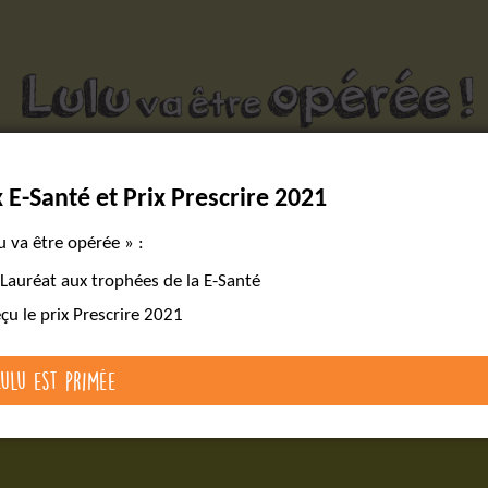
Des outils pour réussir un parcours chirurgical complexe
x E-Santé et Prix Prescrire 2021
version
Lire le livre
Les cartes mentales
web
u va être opérée » :
 Lauréat aux trophées de la E-Santé
eçu le prix Prescrire 2021
Lulu est primée