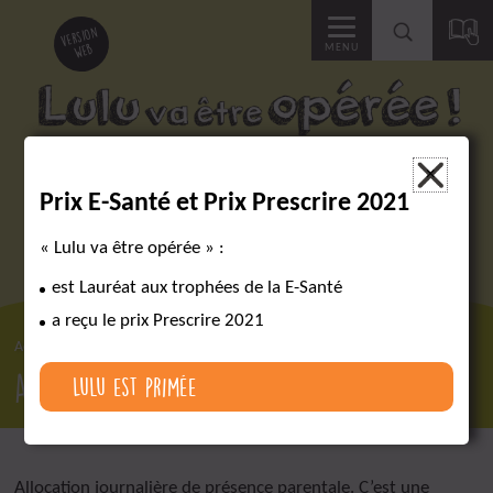
Accéder
version
web
MENU
à
la
Des outils pour réussir un parcours chirurgical complexe
×
Prix E-Santé et Prix Prescrire 2021
recherche
« Lulu va être opérée » :
est Lauréat aux trophées de la E-Santé
a reçu le prix Prescrire 2021
Accueil
Lexique
AJPP
AJPP
Lulu est primée
Allocation journalière de présence parentale. C’est une