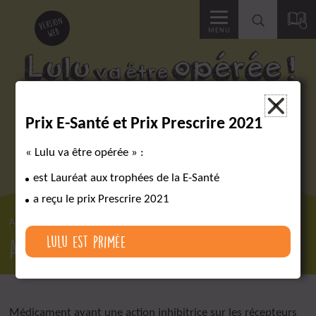
Accéder
version
web
MENU
à
la
Des outils pour réussir un parcours chirurgical complexe
×
Prix E-Santé et Prix Prescrire 2021
recherche
« Lulu va être opérée » :
est Lauréat aux trophées de la E-Santé
a reçu le prix Prescrire 2021
Accueil
Lexique
Antinociceptif
Lulu est primée
Antinociceptif
Médicament ayant une action inhibitrice sur les récepteurs