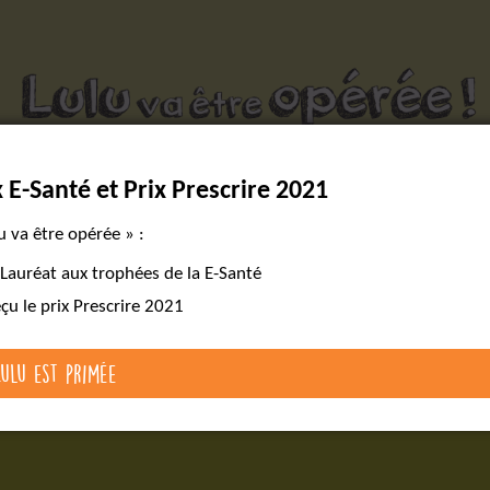
Des outils pour réussir un parcours chirurgical complexe
x E-Santé et Prix Prescrire 2021
version
Lire le livre
Les cartes mentales
web
u va être opérée » :
 Lauréat aux trophées de la E-Santé
eçu le prix Prescrire 2021
Lulu est primée