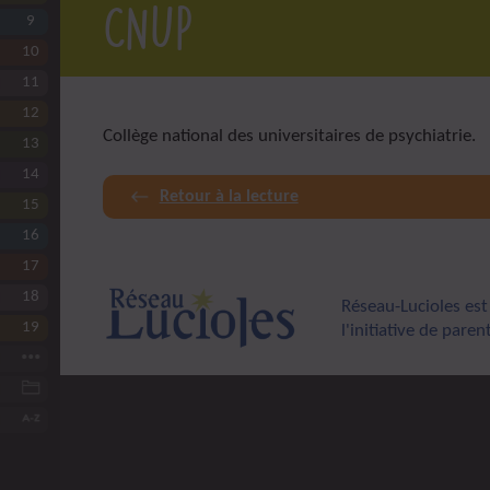
CNUP
9
L’anesthésie de Lulu
10
La douleur chez Lulu
11
Les comportements-problèmes
12
L’épilepsie chez Lulu
Collège national des universitaires de psychiatrie.
13
Eviter le surhandicap
14
L’appareillage et les aides techniques
Retour à la lecture
15
La sortie et les soins après l’hôpital
16
Vers plus d’accessibilité
17
Le partenariat établissement-hôpital
18
Former les professionnels
Réseau-Lucioles est
19
Questions éthiques et juridiques
l'initiative de pare
Conclusion… introductive
Ressources d’ordre général
Lexique