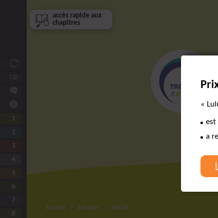
accès rapide aux
chapitres
Et si vous étiez ?
Avant-propos
Pri
De qui et de quoi parle-t-on ?
« Lul
Comment utiliser ce livre ?
1
Connaître Lulu
est
2
L’équipe de choc autour de Lulu
a r
3
L’aidant, un collaborateur essentiel
4
Expliquer à Lulu et à son aidant
5
Faire circuler les infos
6
Eviter l’attente
7
Lulu à l’hôpital
Accueil
Lexique
CNUP
8
Les urgences