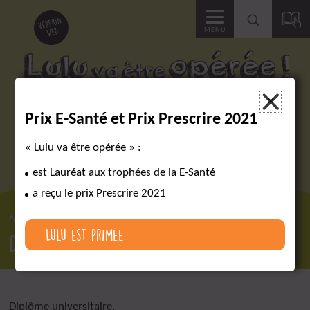
Accéder
version
web
MENU
à
la
Des outils pour réussir un parcours chirurgical complexe
×
Prix E-Santé et Prix Prescrire 2021
recherche
« Lulu va être opérée » :
est Lauréat aux trophées de la E-Santé
a reçu le prix Prescrire 2021
Accueil
Lexique
DU
Lulu est primée
DU
Diplôme universitaire.