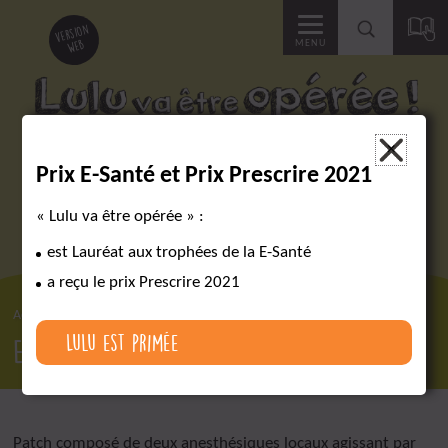
Accéder
version
web
MENU
à
la
Des outils pour réussir un parcours chirurgical complexe
×
Prix E-Santé et Prix Prescrire 2021
recherche
« Lulu va être opérée » :
est Lauréat aux trophées de la E-Santé
a reçu le prix Prescrire 2021
Accueil
Lexique
EMLA
Lulu est primée
EMLA
Patch composé de deux anesthésiques locaux agissant par