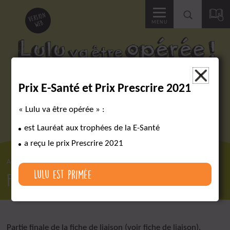
Accéder
version
web
MENU
à
la
Des outils pour réussir un parcours chirurgical complexe
×
Prix E-Santé et Prix Prescrire 2021
recherche
« Lulu va être opérée » :
est Lauréat aux trophées de la E-Santé
a reçu le prix Prescrire 2021
Accueil
Lexique
Fiche de sortie
Lulu est primée
Fiche de sortie
Partie finale de la fiche de liaison (voir fiche de liaison).