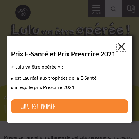
Accéder
version
web
MENU
à
la
Des outils pour réussir un parcours chirurgical complexe
×
Prix E-Santé et Prix Prescrire 2021
recherche
« Lulu va être opérée » :
est Lauréat aux trophées de la E-Santé
a reçu le prix Prescrire 2021
Accueil
Lexique
Handicap rare
Lulu est primée
Handicap rare
Présence rare et simultanée de déficits sensoriels, moteurs,