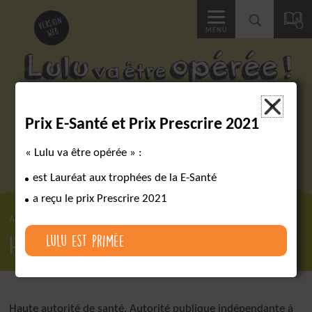
Accéder
version
web
MENU
à
la
Des outils pour réussir un parcours chirurgical complexe
×
Prix E-Santé et Prix Prescrire 2021
recherche
« Lulu va être opérée » :
est Lauréat aux trophées de la E-Santé
a reçu le prix Prescrire 2021
Accueil
Lexique
HAS
HAS
Lulu est primée
Haute autorité de santé. Autorité publique indépendante à