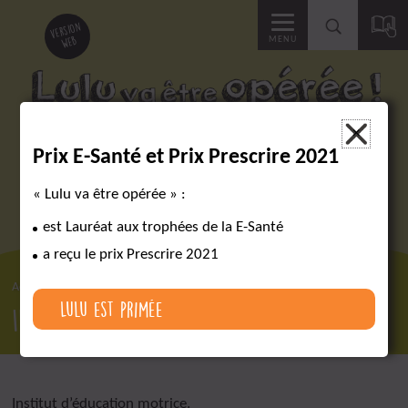
Accéder
version
web
MENU
à
la
Des outils pour réussir un parcours chirurgical complexe
×
Prix E-Santé et Prix Prescrire 2021
recherche
« Lulu va être opérée » :
est Lauréat aux trophées de la E-Santé
a reçu le prix Prescrire 2021
Accueil
Lexique
IEM
Lulu est primée
IEM
Institut d’éducation motrice.