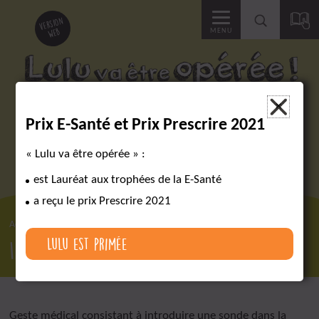
Accéder
version
web
MENU
à
la
Des outils pour réussir un parcours chirurgical complexe
×
Prix E-Santé et Prix Prescrire 2021
recherche
« Lulu va être opérée » :
est Lauréat aux trophées de la E-Santé
a reçu le prix Prescrire 2021
Accueil
Lexique
Intubation
Lulu est primée
Intubation
Geste médical consistant à introduire une sonde dans la