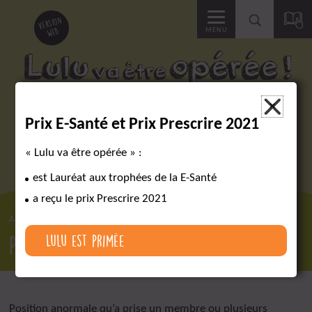
Accéder
version
web
MENU
à
la
Des outils pour réussir un parcours chirurgical complexe
×
Prix E-Santé et Prix Prescrire 2021
recherche
« Lulu va être opérée » :
est Lauréat aux trophées de la E-Santé
a reçu le prix Prescrire 2021
Accueil
Lexique
Posture vicieuse
Posture vicieuse
Lulu est primée
Position anormale qu’a prise un membre ou plusieurs