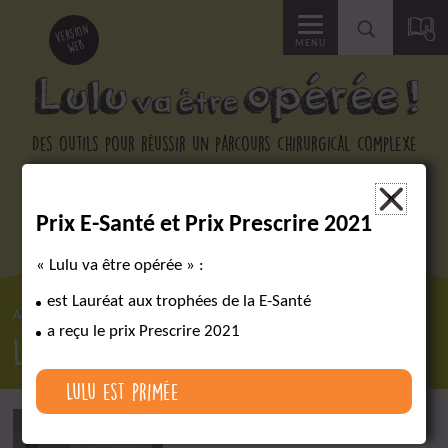
Accéder
version
web
MENU
à
la
Des outils pour réussir un parcours chirurgical complexe
recherche
×
Prix E-Santé et Prix Prescrire 2021
« Lulu va être opérée » :
est Lauréat aux trophées de la E-Santé
Accueil
Espace Presse
Lulu reçoit le Prix Prescrire 2021
a reçu le prix Prescrire 2021
Lulu reçoit le Prix Prescrire 2021
Retour aux
articles
Lulu est primée